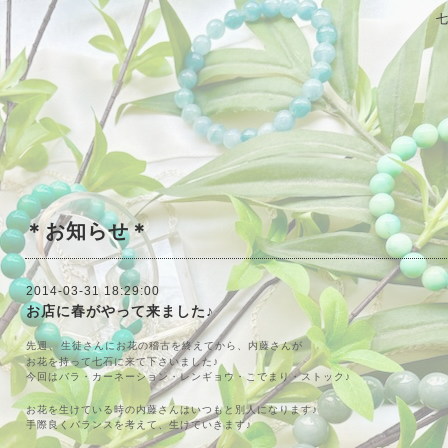
＊お知らせ＊
2014-03-31 18:29:00
お店に春がやって来ました♪
、
先週
生徒さんにお花の稽古を終えてから、内藤さんが
お花を持って七石に来て下さいました♪
今回はバラ・カーネーション・レンギョウ・こでまり・ストック♪
お花を生けている時の内藤さんはいつもと別人になります♪
手際良くバランスを考えて、生けていきます♪