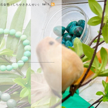
tel /
七石金勢（しちせききんせい）