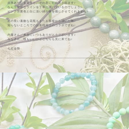
出来あがりを見ると、その形にため息が出ます♪
なんて微妙なラインを丁寧に描いているのでしょう♪
ピンクと黄色と白に淡い緑が春を感じさせてくれますね♪
黒の長い素敵な花瓶もまたお客様から頂いた物♪
知らないところでのお客様同士のコラボですね♪
内藤さん、本当にいつもありがとうございます♪
みなさん、桜もいいけどこちらも見に来てね♪
七石金勢