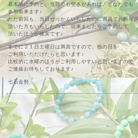
基本的に予約と、当日でも空きがあれば、どなたでも
参加出来ます♪
ただ前回も、当日せっかくいらしたのに満員でお断り
頂いた方もいらしたので、出来ましたらご予約して
頂いたほうが確実です♪
すでに２１日土曜日は満員ですので、他の日を
ご利用いただけたらと思います♪
比較的に水曜のほうがご利用しやすいと思いますので
ご連絡お待ちしております♪
七石金勢