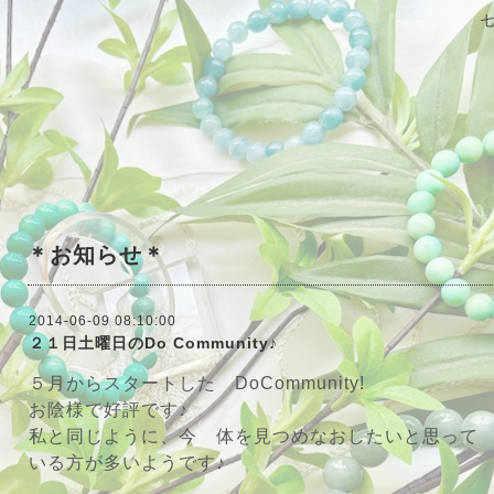
＊お知らせ＊
2014-06-09 08:10:00
２１日土曜日のDo Community♪
５月からスタートした DoCommunity!
お陰様で好評です♪
私と同じように、今 体を見つめなおしたいと思って
いる方が多いようです♪