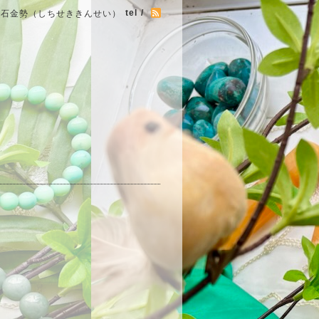
tel /
七石金勢（しちせききんせい）