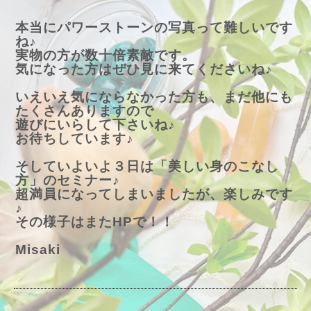
本当にパワーストーンの写真って難しいです
ね♪
実物の方が数十倍素敵です。
気になった方はぜひ見に来てくださいね♪
いえいえ気にならなかった方も、まだ他にも
たくさんありますので
遊びにいらして下さいね♪
お待ちしています♪
そしていよいよ３日は「美しい身のこなし
方」のセミナー♪
超満員になってしまいましたが、楽しみです
♪
その様子はまたHPで！！
Misaki