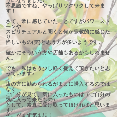
うになりました♪
不思議ですね、やっぱりワクワクして来ま
す！
さて、常に感じていたことですがパワースト
ーンや
スピリチュアルと聞くと何か宗教的に感じた
り
怪しいもの(笑)と思う方が多いようです。
確かにそういう方や店舗もあるかもしれませ
ん。
でも、私はもう少し軽く捉えて頂きたいと思
っています♪
店の方に勧められるがままに購入するのでは
なく
ご自分が見て、気に入ったものは（ご自分の
気に入って来たもの）
として、素直に受け取って頂ければと思いま
す♪
そこがまず第１歩！