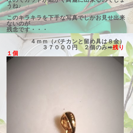
うね♪
このキラキラを下手な写真でしかお見せ出来
ないのが
残念です・・・
４ｍｍ（バチカンと留め具は８金）
３７０００円 ２個のみ➡
残り
１個