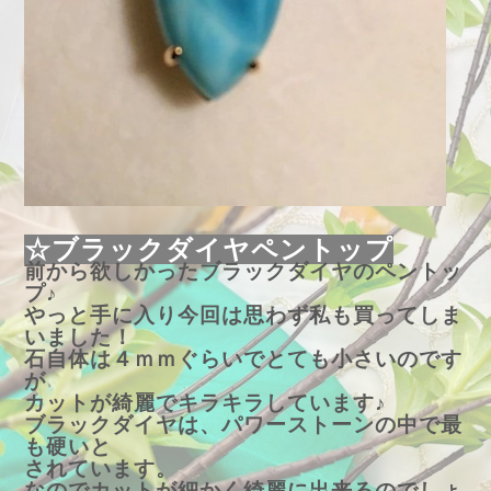
☆ブラックダイヤペントップ
前から欲しかったブラックダイヤのペントッ
プ♪
やっと手に入り今回は思わず私も買ってしま
いました！
石自体は４ｍｍぐらいでとても小さいのです
が
カットが綺麗でキラキラしています♪
ブラックダイヤは、パワーストーンの中で最
も硬いと
されています。
なのでカットが細かく綺麗に出来るのでしょ