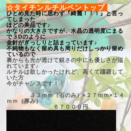
☆タイチンルチルペントップ
ひとめ見た時に思わず『綺麗！！！』と言っ
てしまった
ほどの美品です♪
かなりの大きさですが、水晶の透明度にまる
で３Dのように
金針がぎっしりと詰まっています♪
不純物もなく留め具も周りだけしっかり留め
ているので
裏からも光が透けて鋭さの中にも優しさが溢
れています♪
ルチルは欲しかったけれど、高くて躊躇して
いた方
今がチャンスです！！
３３ｍｍ（石のみ）×２７ｍｍ×１４
ｍｍ（厚み）
６７０００円