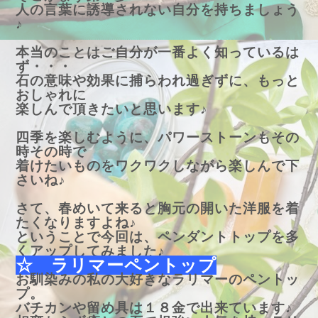
人の言葉に誘導されない自分を持ちましょう
♪
本当のことはご自分が一番よく知っているは
ず・・・
石の意味や効果に捕らわれ過ぎずに、もっと
おしゃれに
楽しんで頂きたいと思います♪
四季を楽しむように、パワーストーンもその
時その時で
着けたいものをワクワクしながら楽しんで下
さいね♪
さて、春めいて来ると胸元の開いた洋服を着
たくなりますよね♪
ということで今回は、ペンダントトップを多
くアップしてみました♪
☆ ラリマーペントップ
お馴染みの私の大好きなラリマーのペントッ
プ。
バチカンや留め具は１８金で出来ています♪