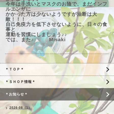
今年は手洗いとマスクのお陰で、まだインフ
ルエンザに
かかった方は少ないようですが油断は大
敵！！！
自己免疫力を低下させないように、日々の食
事と
運動を習慣にしましょう♪♪
では、また♪ Misaki
＊ＴＯＰ＊
＊ＳＨＯＰ情報＊
＊お知らせ＊
2026-08（1）