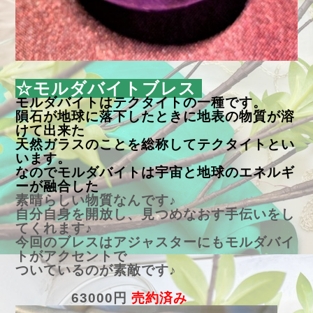
☆モルダバイトブレス
モルダバイトはテクタイトの一種です。
隕石が地球に落下
したときに地表の物質が溶
けて出来た
天然ガラスのことを総称してテクタイトとい
います。
なのでモルダバイトは宇宙と地球のエネルギ
ーが融合した
素晴らしい物質なんです♪
自分自身を開放し、見つめなおす手伝いをし
てくれます♪
今回のブレスはアジャスターにもモルダバイ
トがアクセントで
ついているのが素敵です♪
63000円
売約済み