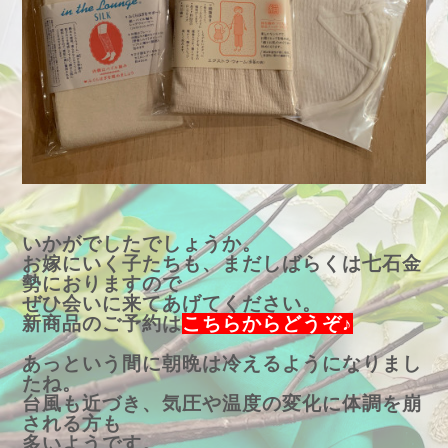
いかがでしたでしょうか。
お嫁にいく子たちも、まだしばらくは七石金
勢におりますので
ぜひ会いに来てあげてください。
新商品のご予約は
こちらからどうぞ♪
あっという間に朝晩は冷えるようになりまし
たね。
台風も近づき、気圧や温度の変化に体調を崩
される方も
多いようです。