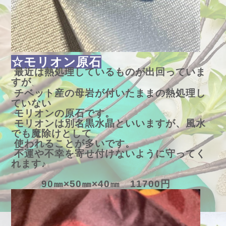
☆モリオン原石
最近は熱処理しているものが出回っていま
すが
、
チベット産の母岩が付いたままの熱処理し
ていない
モリオンの原石です。
モリオンは別名黒水晶といいますが、風水
でも魔除けとして
使われることが多いです。
不運や不幸を寄せ付けないように守ってく
れます♪
90㎜×50㎜×40㎜ 11700円