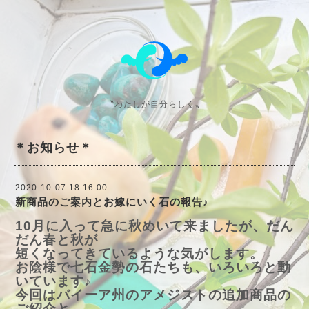
〝わたしが自分らしく〟
＊お知らせ＊
2020-10-07 18:16:00
新商品のご案内とお嫁にいく石の報告♪
10月に入って急に秋めいて来ましたが、だん
だん春と秋が
短くなってきているような気がします。
お陰様で七石金勢の石たちも、いろいろと動
いています♪
今回はバイーア州のアメジストの追加商品の
ご紹介と