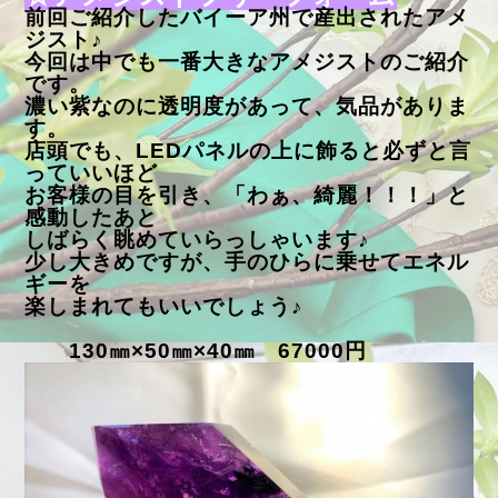
前回ご紹介したバイーア州で産出されたアメ
ジスト♪
今回は中でも一番大きなアメジストのご紹介
です。
濃い紫なのに透明度があって、気品がありま
す。
店頭でも、LEDパネルの上に飾ると必ずと言
っていいほど
お客様の目を引き、「わぁ、綺麗！！！」と
感動したあと
しばらく眺めていらっしゃいます♪
少し大きめですが、手のひらに乗せてエネル
ギーを
楽しまれてもいいでしょう♪
130㎜×50㎜×40㎜ 67000円