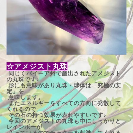
☆アメジスト丸珠
同じくバイーア州で産出されたアメジスト
の丸珠です♪
形にも意味があり丸珠・球体は「究極の安
定」を
意味します。
またエネルギーをすべての方向に発散して
くれるので
その石の持つ効果が表れやすいです♪
今回のアメジストの丸珠も中にしっかりと
レインボーが
入っているのでチャクラを刺激してくれる