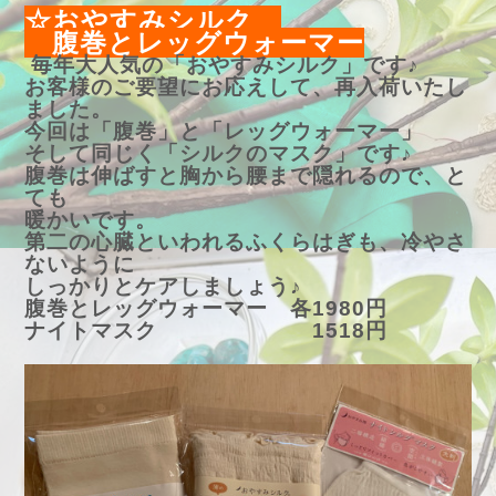
☆おやすみシルク
腹巻とレッグウォーマー
毎年大人気の「おやすみシルク」です♪
お客様のご要望にお応えして、再入荷いたし
ました。
今回は「腹巻」と「レッグウォーマー」
そして同じく「シルクのマスク」です♪
腹巻は伸ばすと胸から腰まで隠れるので、と
ても
暖かいです。
第二の心臓といわれるふくらはぎも、冷やさ
ないように
しっかりとケアしましょう♪
腹巻とレッグウォーマー 各1980円
ナイトマスク 1518円