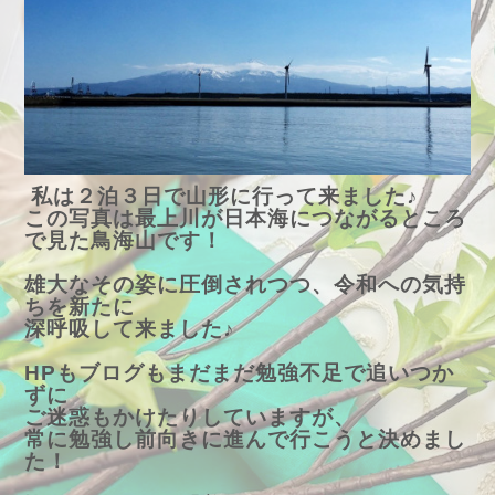
私は２泊３日で山形に行って来ました♪
この写真は最上川が日本海につながるところ
で見た鳥海山です！
雄大なその姿に圧倒されつつ、令和への気持
ちを新たに
深呼吸して来ました♪
HPもブログもまだまだ勉強不足で追いつか
ずに
ご迷惑もかけたりしていますが、
常に勉強し前向きに進んで行こうと決めまし
た！