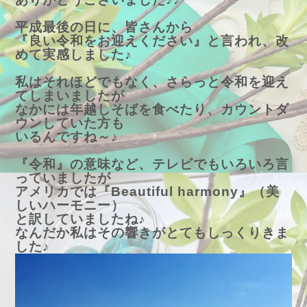
平成最後の日に、皆さんから
『良い令和をお迎えください』と言われ、改
めて実感しました♪
私はそれほどでもなく、さらっと令和を迎え
てしまいましたが
なかには年越しそばを食べたり、カウントダ
ウンしていた方も
いるんですね～♪
『令和』の意味など、テレビでもいろいろ言
っていましたが
アメリカでは『Beautiful harmony』（美
しいハーモニー）
と訳していましたね♪
なんだか私はその響きがとてもしっくりきま
した♪