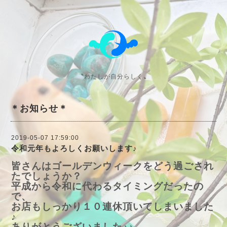
〝わたしが自分らしく〟
＊お知らせ＊
2019-05-07 17:59:00
令和元年もよろしくお願いします♪
皆さんはゴールデンウィークをどう過ごされ
たでしょうか？
平成から令和に代わるタイミングだったの
で、
お店もしっかり１０連休頂いてしまいました
♪
ありがとうございました♪♪