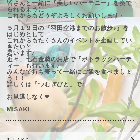
皆さんと一緒に『美しいハーモニー』を奏で
られるように
これからもどうぞよろしくお願いします♪
５月１９日の『羽田空港までのお散歩♪』を
はじめとして
これからもたくさんのイベントを企画してい
きたいと
思います♪
近々、七石金勢のお店で「ポトラックパーテ
ィー」も行います♪
みんなで持ち寄って一緒にご飯を食べましょ
う！！
詳しくは「つむぎびと」で♪
お見逃しなく❤
MISAKI
＊ＴＯＰ＊