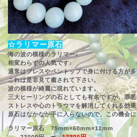
☆ラリマー原石
海の波の模様のラリマー♪
相変わらずの人気です♪
通常はブレスやペントップで身に付ける方が多
これは是非見て癒されて下さい。
波の模様が綺麗に現れています。
三大ヒーリングの石としても有名ですが、罪悪
ストレスや心のトラウマを解消してくれる効果
原石はなかなか手に入らないので、この機会に
ラリマー原石 75mm×60mm×12mm
23000円 ➡
17300円