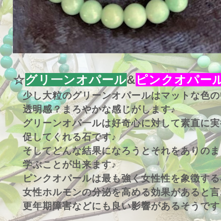
☆
グリ一ンオパール
&
ピンクオパー
少し大粒のグリーンオパールはマットな色の
透明感？まろやかな感じがします♪
グリーンオパ一ルは好奇心に対して素直に実
促してくれる石です♪
そしてどんな結果になろうとそれをありのま
学ぶことが出来ます♪
ピンクオパールは最も強く女性性を象徴する
女性ホルモンの分泌を高める効果があると言
更年期障害などにも良い影響があるそうです