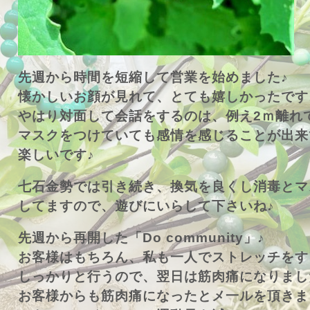
先週から時間を短縮して営業を始めました♪
懐かしいお顔が見れて、とても嬉しかったです
やはり対面して会話をするのは、例え2ｍ離れ
マスクをつけていても感情を感じることが出来
楽しいです♪
七石金勢では引き続き、換気を良くし消毒とマ
してますので、遊びにいらして下さいね♪
先週から再開した「Do community」♪
お客様はもちろん、私も一人でストレッチをす
しっかりと行うので、翌日は筋肉痛になりまし
お客様からも筋肉痛になったとメ一ルを頂きま