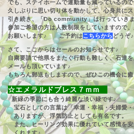
でも、ステイホ一ムで運動量も減っているので
久しぶりに思い切り体を動かして、心身共にス
引き続き、「Do community」は行っていき
参加ご希望の方は人数制限をしていますので、
お願いします♪ ご予約は
こちらから
どうぞ♪
さて、ここからはセールのお知らせです♪
自粛要請で他県をまたぐ行動も難しく、石達を
メールも頂いています♪
もちろん郵送もしますので、ぜひこの機会に癒
☆エメラルドブレス７ｍｍ
新緑の季節にも合う綺麗な淡い緑です♪
宝石としての言葉は「幸運・幸福・夫婦愛・
ありますが、浮気防止としても有名です。
また、ヒーリング効果に優れていて感情を安
くれます♪