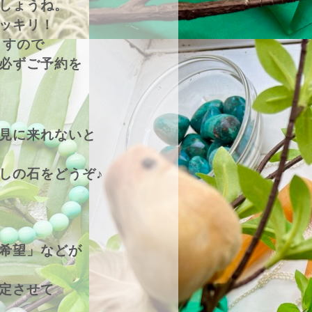
しょうね。
ッキリ！
ますので
必ずご予約を
見に来れないと
しの石をどうぞ♪
希望」などが
定させて