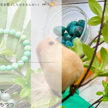
tel /
七石金勢（しちせききんせい）
で、
ちつつ