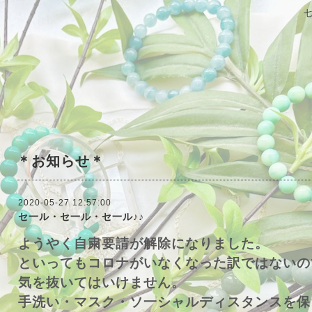
＊お知らせ＊
2020-05-27 12:57:00
セ一ル・セ一ル・セ一ル♪♪
ようやく自粛要請が解除になりました。
といってもコロナがいなくなった訳ではないの
気を抜いてはいけません。
手洗い・マスク・ソ一シャルディスタンスを保