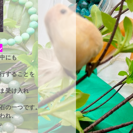
ル
中にも
行することを
ま受け入れ
石の一つです。
われ、
♪