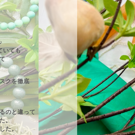
♪
ていても
て
スクを徹底
るのと
違って
た。
した。