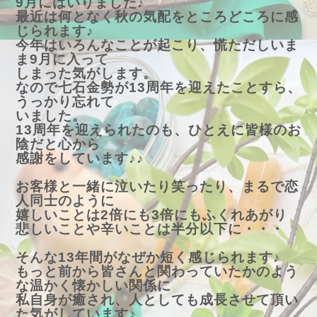
9月にはいりました♪
最近は何となく秋の気配をところどころに感
じられます♪
今年はいろんなことが起こり、慌ただしいま
ま9月に入って
しまった気がします。
なので七石金勢が13周年を迎えたことすら、
うっかり忘れて
いました。
13周年を迎えられたのも、ひとえに皆様のお
陰だと心から
感謝をしています♪♪
お客様と一緒に泣いたり笑ったり、まるで恋
人同士のように
嬉しいことは2倍にも3倍にもふくれあがり
悲しいことや辛いことは半分以下に・・・
そんな13年間がなぜか短く感じられます♪
もっと前から皆さんと関わっていたかのよう
な温かく懐かしい
関係に
私自身が癒され、人としても成長させて頂い
た気がしています♪