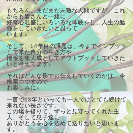
もちろん、まだまだ未熟な人間ですが、これ
からも皆さんと一緒に
好奇心旺盛にいろいろな体験をし、人生の勉
強をしていきたいと思って
います♪
そして、14年目の課題は、今までインプット
して来た自分の生き方や
情報を集大成としてアウトプットしていきた
いと考えてます♪
それはどんな形でお伝えしていくのかは、今
模索中ですので
お楽しみに♪
一言で13年といっても一人ではとても続けて
来れない長さです。
この場を借りて、ずっと見守ってくれた主
人、そして息子達に
ありがとうを心を込めて送りたいと思いま
す。