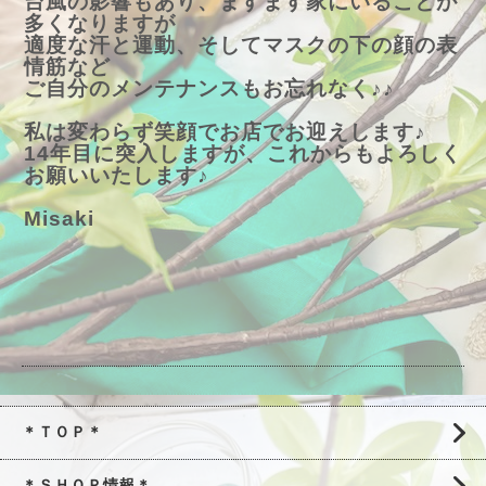
台風の影響もあり、ますます家にいることが
多くなりますが
適度な汗と運動、そしてマスクの下の顔の表
情筋など
ご自分のメンテナンスもお忘れなく♪♪
私は変わらず笑顔でお店でお迎えします♪
14年目に突入しますが、これからもよろしく
お願いいたします♪
Misaki
＊ＴＯＰ＊
＊ＳＨＯＰ情報＊