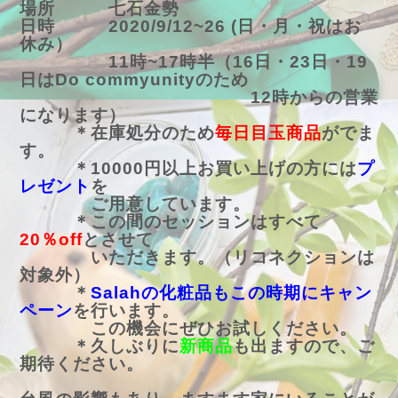
場所 七石金勢
日時 2020/9/12~26 (日・月・祝はお
休み）
11時~17時半（16日・23日・19
日はDo commyunityのため
12時からの営業
になります）
＊在庫処分のため
毎日目玉商品
がでま
す。
＊10000円以上お買い上げの方には
プ
レゼント
を
ご用意しています。
＊この間のセッションはすべて
20％off
とさせて
いただきます。（リコネクションは
対象外）
＊
Salahの化粧品もこの時期にキャン
ペーン
を行います。
この機会にぜひお試しください。
＊久しぶりに
新商品
も出ますので、ご
期待ください。