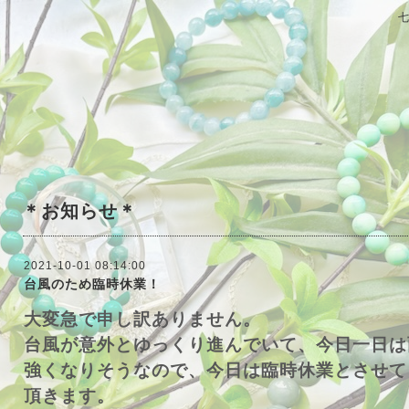
＊お知らせ＊
2021-10-01 08:14:00
台風のため臨時休業！
大変急で申し訳ありません。
台風が意外とゆっくり進んでいて、今日一日は
強くなりそうなので、今日は臨時休業とさせて
頂きます。