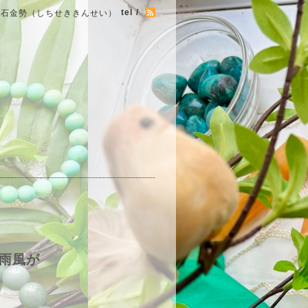
tel /
七石金勢（しちせききんせい）
雨風が