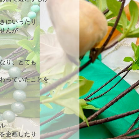
きにいったり
せんが
なり、とても
わっていたことを
ル
を企画したり