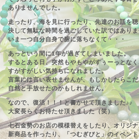
ありませんでした。
走ったり、海を見に行ったり、先達のお話を聴
決して無駄な時間を過ごしていた訳ではありま
いま一つ自分自身で腑に落ちなくて・・・
あっという間に1年が過ぎてしまいました。
するとある日、突然もやもやがすぅーっとなく
すがすがしい気持ちになれました。
言葉には言い表せませんが、もしかしたらこだ
自然と手放せたのかもしれません。
なので、復活！！！と書かせて頂きました♪♪
大変長らくお待たせ頂きました（笑）
七石金勢のお店の模様替えをしたり、オリジナ
新商品を作ったり、「つむぎびと」のイベント