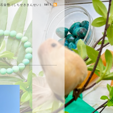
tel /
七石金勢（しちせききんせい）