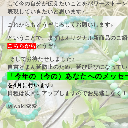
して今の自分が伝えたいことをパワーストーン
表現していきたいと思います♪
これからもどうぞよろしくお願いします♪
ということで、まずはオリジナル新商品のご紹
こちらから
どうぞ♪
そしてお待たせしました♪
自粛とまん延防止のため、延び延びになってい
「今年の（今の）あなたへのメッセ
を4月に行います♪
日程は次回にアップしますのでお見逃しなく！
Misaki🌸🌸