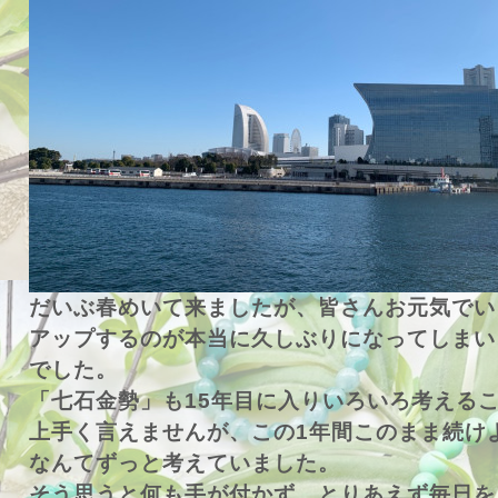
だいぶ春めいて来ましたが、皆さんお元気でい
アップするのが本当に久しぶりになってしまい
でした。
「七石金勢」も15年目に入りいろいろ考える
上手く言えませんが、この1年間このまま続け
なんてずっと考えていました。
そう思うと何も手が付かず、とりあえず毎日を