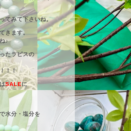
ってみて下さいね。
てきます。
ね♪
ったラピスの
！！！
は
SALE
に
で水分・塩分を