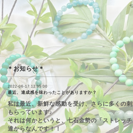
＊お知らせ＊
2022-06-17 12:05:00
最近、達成感を味わったことがありますか？
私は最近、新鮮な感動を受け、さらに多くの刺
もらっています♪
それは何かというと、七石金勢の「ストレッチ
達からなんです！！