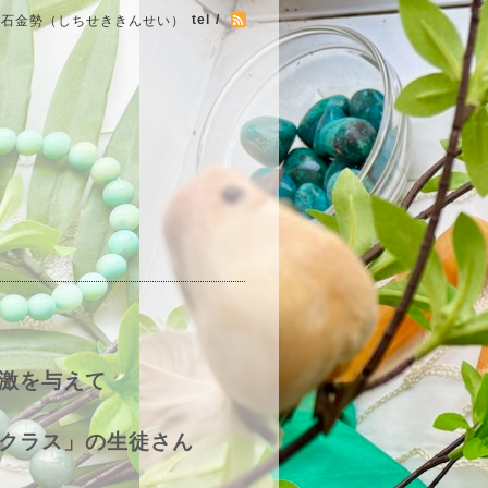
tel /
七石金勢（しちせききんせい）
激を与えて
クラス」の生徒さん