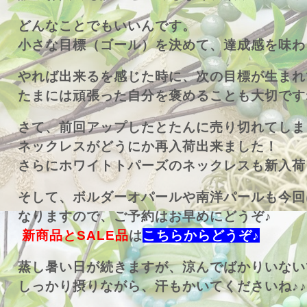
どんなことでもいいんです。
小さな目標（ゴール）を決めて、達成感を味わ
やれば出来るを感じた時に、次の目標が生まれ
たまには頑張った自分を褒めることも大切です
さて、前回アップしたとたんに売り切れてしま
ネックレスがどうにか再入荷出来ました！
さらにホワイトトパーズのネックレスも新入荷
そして、ボルダーオパールや南洋パールも今回
なりますので、ご予約はお早めにどうぞ♪
新商品とSALE品
は
こちらからどうぞ♪
蒸し暑い日が続きますが、涼んでばかりいない
しっかり摂りながら、汗もかいてくださいね♪♪