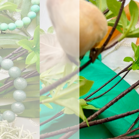
・
方に
く、
に