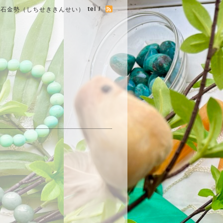
tel /
七石金勢（しちせききんせい）