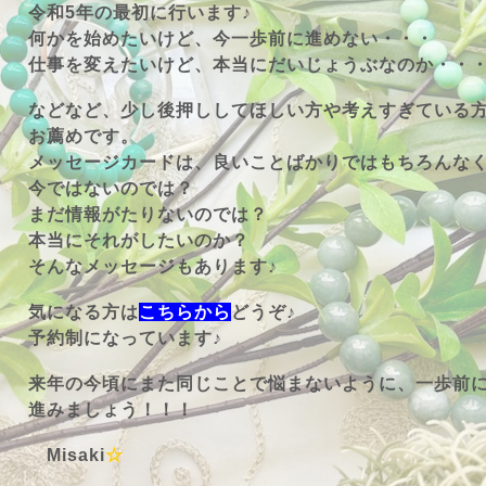
令和5年の最初に行います♪
何かを始めたいけど、今一歩前に進めない・・・
仕事を変えたいけど、本当にだいじょうぶなのか・・
などなど、少し後押ししてほしい方や考えすぎている
お薦めです。
メッセージカードは、良いことばかりではもちろんな
今ではないのでは？
まだ情報がたりないのでは？
本当にそれがしたいのか？
そんなメッセージもあります♪
気になる方は
こちらから
どうぞ♪
予約制になっています♪
来年の今頃にまた同じことで悩まないように、一歩前
進みましょう！！！
Misaki
☆