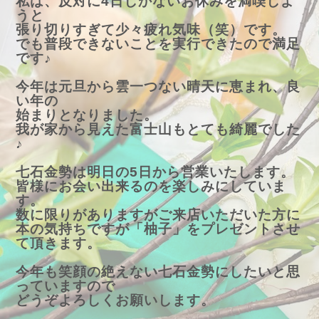
私は、反対に4日しかないお休みを満喫しよ
うと
張り切りすぎて少々疲れ気味（笑）です。
でも普段できないことを実行できたので満足
です♪
今年は元旦から雲一つない晴天に恵まれ、良
い年の
始まりとなりました。
我が家から見えた富士山もとても綺麗でした
♪
七石金勢は明日の5日から営業いたします。
皆様にお会い出来るのを楽しみにしていま
す。
数に限りがありますがご来店いただいた方に
本の気持ちですが「柚子」をプレゼントさせ
て頂きます。
今年も笑顔の絶えない七石金勢にしたいと思
っていますので
どうぞよろしくお願いします。