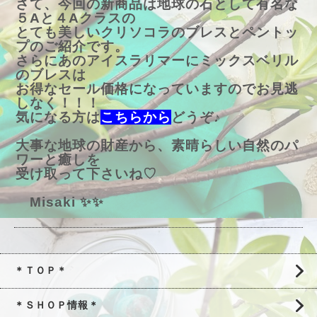
さて、今回の新商品は地球の石として有名な
５Aと４Aクラスの
とても美しいクリソコラのブレスとペントッ
プのご紹介です。
さらにあのアイスラリマーにミックスベリル
のブレスは
お得なセール価格になっていますのでお見逃
しなく！！！
気になる方は
こちらから
どうぞ♪
大事な地球の財産から、素晴らしい自然のパ
ワーと癒しを
受け取って下さいね♡
Misaki ✨✨
＊ＴＯＰ＊
＊ＳＨＯＰ情報＊