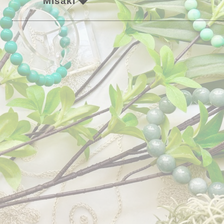
Misaki 💎