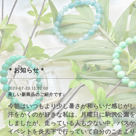
＊お知らせ＊
2023-07-20 11:02:00
美しい新商品のご紹介です♪
今朝はいつもより少し暑さが和らいだ感じがし
汗をかくのが好きな私は、月曜日に駒沢公園を
しましたが、走っている人も少ない中、バスケ
イベントを炎天下で行っていて自分のことより