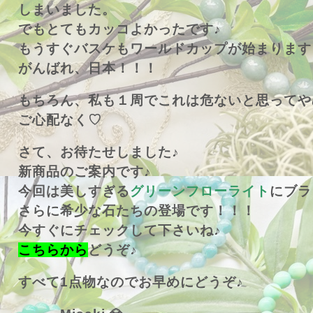
しまいました。
でもとてもカッコよかったです♪
もうすぐバスケもワールドカップが始まります
がんばれ、日本！！！
もちろん、私も１周でこれは危ないと思ってや
ご心配なく♡
さて、お待たせしました♪
新商品のご案内です♪
今回は美しすぎる
グリーンフローライト
にブラ
さらに希少な石たちの登場です！！！
今すぐにチェックして下さいね♪
こちらから
どうぞ♪
すべて1点物なのでお早めにどうぞ♪