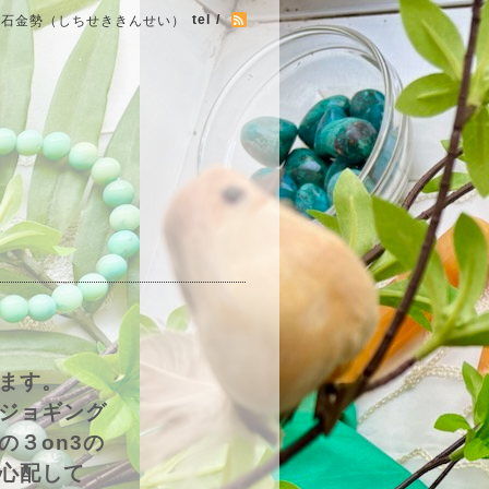
tel /
七石金勢（しちせききんせい）
ます。
ジョギング
の３on3の
心配して