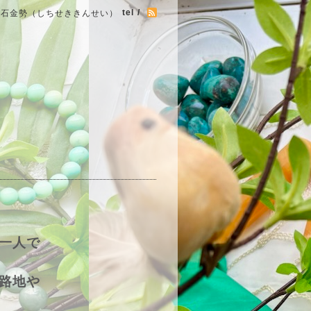
tel /
七石金勢（しちせききんせい）
一人で
路地や