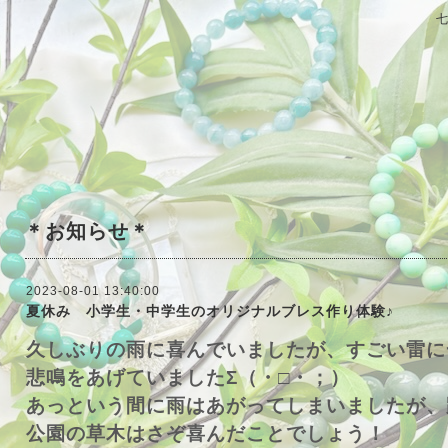
＊お知らせ＊
2023-08-01 13:40:00
夏休み 小学生・中学生のオリジナルブレス作り体験♪
久しぶりの雨に喜んでいましたが、すごい雷に
悲鳴をあげていましたΣ（・□・；）
あっという間に雨はあがってしまいましたが、
公園の草木はさぞ喜んだことでしょう！