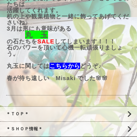
たちは
活躍してくれます。
机の上や観葉植物と一緒に飾ってあげてくだ
さいね♪
3月は形にも意味がある
丸 玉
の石たちを
SALE
してしまいます！！！
石のパワーを頂いて心機一転頑張りましょ
う。
丸玉に関しては
こちらから
どうぞ♪
春が待ち遠しい Misaki でした🌸🌸
＊ＴＯＰ＊
＊ＳＨＯＰ情報＊