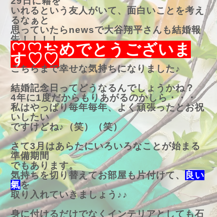
29日に籍を
いれるという友人がいて、面白いことを考え
るなぁと
思っていたらnewsで大谷翔平さんも結婚報
告！！！！
♡♡おめでとうございま
す♡♡
こちらまで幸せな気持ちになりました♪
結婚記念日ってどうなるんでしょうかね？
4年に1度だからもりあがるのかしら・・・
私はやっぱり毎年毎年、よく頑張ったとお祝
いしたい
ですけどね♪（笑）（笑）
さて3月はあらたにいろいろなことが始まる
準備期間
でもあります。
気持ちを切り替えてお部屋も片付けて、
良い
氣
を
取り入れていきましょう♪♪
身に付けるだけでなくインテリアとしても石