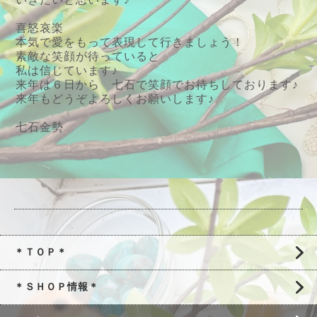
喜怒哀楽
本気で愛をもって表現して行きましょう！
素敵な笑顔が待っていると
私は信じています♪
来年は６日から 七石で笑顔でお待ちしております♪
来年もどうぞよろしくお願いします♪
七石金勢
＊ＴＯＰ＊
＊ＳＨＯＰ情報＊