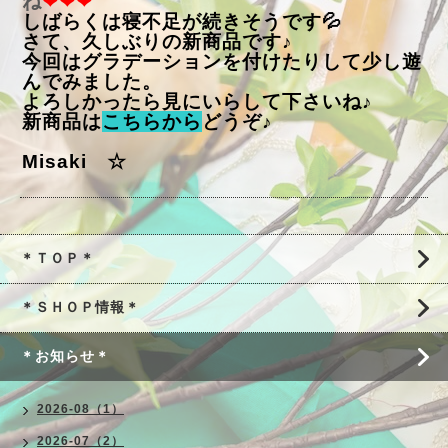
ね
❤❤❤
しばらくは寝不足が続きそうです💦
さて、久しぶりの新商品です♪
今回はグラデーションを付けたりして少し遊
んでみました。
よろしかったら見にいらして下さいね♪
新商品は
こちらから
どうぞ♪
Misaki ☆
＊ＴＯＰ＊
＊ＳＨＯＰ情報＊
＊お知らせ＊
2026-08（1）
2026-07（2）