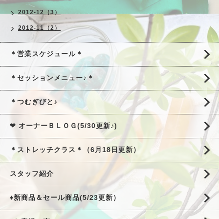
2012-12（3）
2012-11（2）
＊営業スケジュール＊
＊セッションメニュー♪＊
＊つむぎびと♪
❤ オーナーＢＬＯＧ(5/30更新♪)
＊ストレッチクラス＊（6月18日更新）
スタッフ紹介
♦新商品＆セール商品(5/23更新）