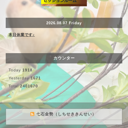
2026.08.07 Friday
本日休業です♪
カウンター
Today
1918
Yesterday
1671
Total
2401670
七石金勢（しちせききんせい）