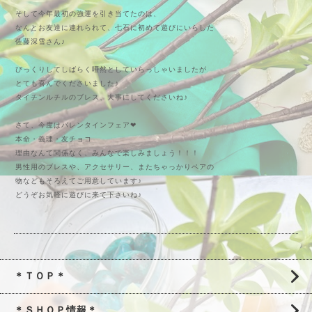
そして今年最初の強運を引き当てたのは、
なんとお友達に連れられて、七石に初めて遊びにいらした
佐藤深雪さん♪
びっくりしてしばらく唖然としていらっしゃいましたが
とても喜んでくださいました♪
タイチンルチルのブレス、大事にしてくださいね♪
さて、今度はバレンタインフェア❤
本命・義理・友チョコ
理由なんて関係なく、みんなで楽しみましょう！！！
男性用のブレスや、アクセサリー、またちゃっかりペアの
物などもそろえてご用意しています♪
どうぞお気軽に遊びに来て下さいね♪
＊ＴＯＰ＊
＊ＳＨＯＰ情報＊