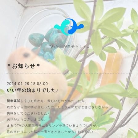
〝わたしが自分らしく〟
＊お知らせ＊
2014-01-29 18:08:00
いい年の始まりでした♪
新春運試し
くじ
も終わり、欲しいものが当たった方、
残念ながら他の物が当たった方、たくさんの方がどきどきしながら
挑戦をしてくださいました♪
ありがとうございました♪
まるでTVの人間観察モニタリングを見ているようでしたが、
目の当たりにした私が一番どきどきしたかもしれません♪