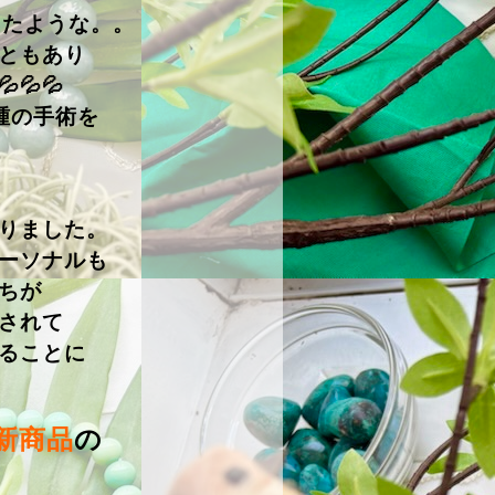
ったような。。
ともあり
💦💦
腫の手術を
りました。
ーソナルも
ちが
されて
ることに
新商品
の