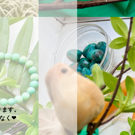
ります。
なく❤