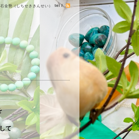
tel /
七石金勢（しちせききんせい）
を
して