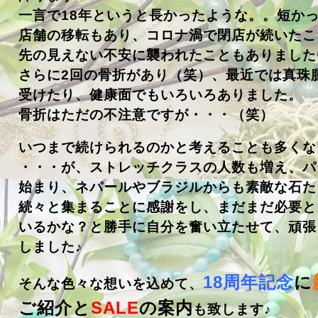
一言で18年というと長かったような。。短か
店舗の移転もあり、コロナ渦で閉店が続いたこ
先の見えない不安に襲われたこともありました💦
さらに2回の骨折があり（笑）、最近では真珠
受けたり、健康面でもいろいろありました。
骨折はただの不注意ですが・・・（笑）
いつまで続けられるのかと考えることも多くな
・・・が、ストレッチクラスの人数も増え、パ
始まり、ネパールやブラジルからも素敵な石た
続々と集まることに感謝をし、まだまだ必要と
いるかな？と勝手に自分を奮い立たせて、頑張
しました♪
18周年記念
に
そんな色々な想いを込めて、
ご紹介と
SALE
の案内
も致します♪