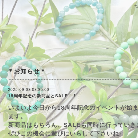
＊お知らせ＊
2025-09-03 08:35:00
18周年記念の新商品とSALE！！
いよいよ今日から18周年記念のイベントが始
ます。
新商品はもちろん、SALEも同時に行っていき
ぜひこの機会に遊びにいらして下さいね♪