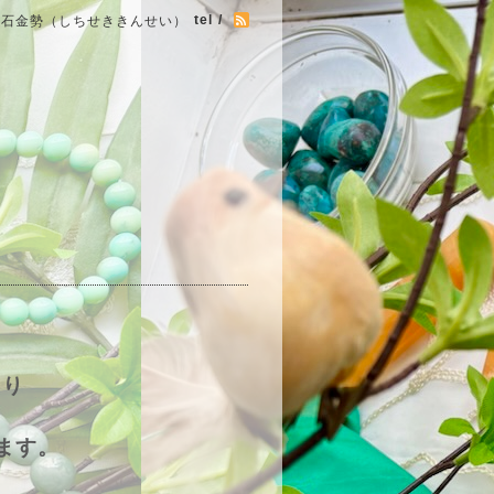
tel /
七石金勢（しちせききんせい）
まり
ます。