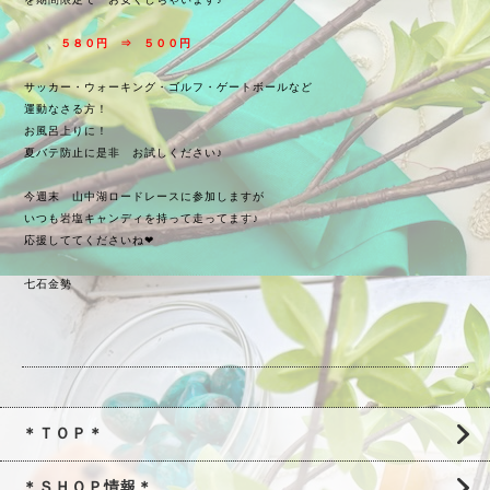
５８０円 ⇒
５００円
サッカー・ウォーキング・ゴルフ・ゲートボールなど
運動なさる方！
お風呂上りに！
夏バテ防止に是非 お試しください♪
今週末 山中湖ロードレースに参加しますが
いつも岩塩キャンディを持って走ってます♪
応援しててくださいね❤
七石金勢
＊ＴＯＰ＊
＊ＳＨＯＰ情報＊