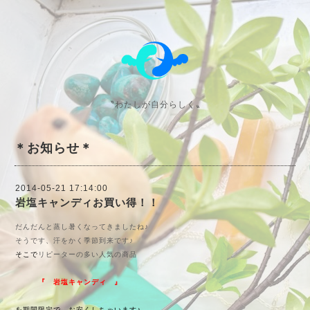
〝わたしが自分らしく〟
＊お知らせ＊
2014-05-21 17:14:00
岩塩キャンディお買い得！！
だんだんと蒸し暑くなってきましたね♪
そうです、汗をかく季節到来です♪
そ
こで
リピーターの多い人気の商品
『 岩塩キャンディ 』
を期間限定で お安くしちゃいます♪