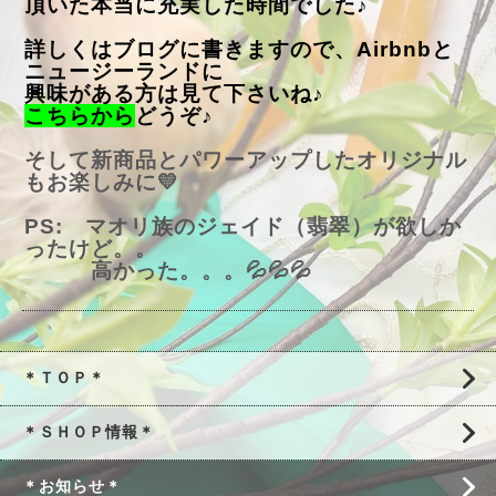
頂いた本当に充実した時間でした♪
詳しくはブログに書きますので、Airbnbと
ニュージーランドに
興味がある方は見て下さいね♪
こちらから
どうぞ♪
そして新商品とパワーアップしたオリジナル
もお楽しみに💛
PS: マオリ族のジェイド（翡翠）が欲しか
ったけど。。
高かった。。。💦💦💦
＊ＴＯＰ＊
＊ＳＨＯＰ情報＊
＊お知らせ＊