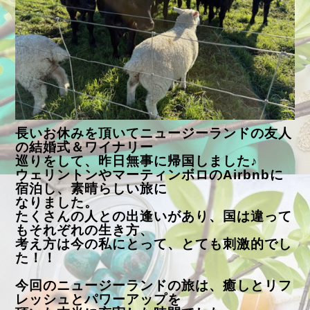
長いお休みを頂いてニュージーランドの友人
の結婚式＆ワイナリー
巡りをして、昨日無事に帰国しました♪
ウェリントンやマーティンボロのAirbnbに
宿泊し、素晴らしい旅に
なりました。
たくさんの人との出逢いがあり、国は違って
もそれぞれの生き方、
考え方は今の私にとって、とても刺激的でし
た！！
今回のニュージーランドの旅は、癒しとリフ
レッシュとパワーアップを