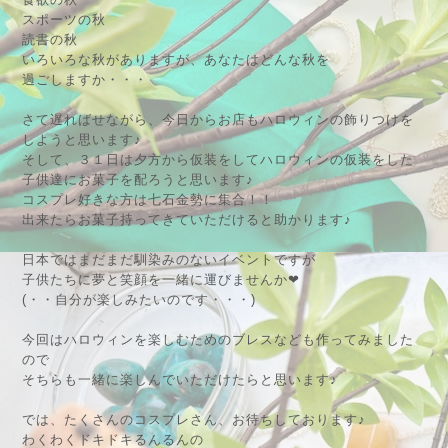
スポーツの秋
読書の秋
いろいろな秋がありますが、あなたはどんな秋を
過ごしますか・・・
さて遅ればせながら、今日からお店もハロウィンの飾りつけを
しようと思います♪
そして、３１日は夕方から仮装をしてハロウィンの仮装をした
子供達にお菓子を配ろうと思います♪
コスプレ好きな方は七石金勢に集合！！
出来たらお菓子持ってきていただけると助かります♪
日本ではまだまだ馴染みのないイベントですが
子供たちに夢と笑顔を一緒に運びませんか❤
(・・自分が楽しみたいのです・・・)
今回はハロウィンを楽しむためのブレスなども作ってみました
ので
そちらも一緒に楽しんでいただけたらと思います♪
では、
たくさんのコスプレさん、お待ちしております♪
わくわくドキドキるんるんの