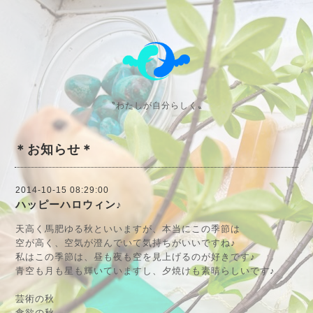
〝わたしが自分らしく〟
＊お知らせ＊
2014-10-15 08:29:00
ハッピーハロウィン♪
天高く馬肥ゆる秋といいますが、本当にこの季節は
空が高く、空気が澄んでいて気持ちがいいですね♪
私はこの季節は、昼も夜も空を見上げるのが好きです♪
青空も月も星も輝いていますし、夕焼けも素晴らしいです♪
芸術の秋
食欲の秋