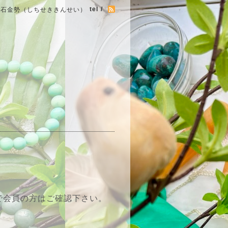
tel /
七石金勢（しちせききんせい）
で会員の方はご確認下さい。