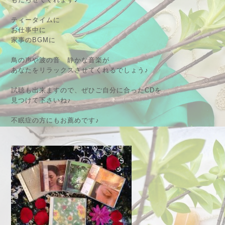
ティータイムに
お仕事中に
家事のBGMに
鳥の声や波の音 静かな音楽が
あなたをリラックスさせてくれるでしょう♪
試聴も出来ますので、ぜひご自分に合ったCDを
見つけて下さいね♪
不眠症の方にもお薦めです♪