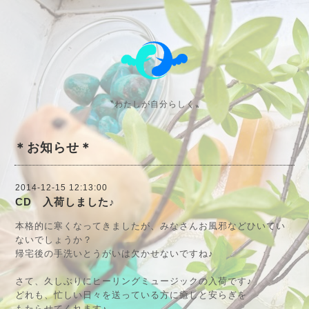
〝わたしが自分らしく〟
＊お知らせ＊
2014-12-15 12:13:00
CD 入荷しました♪
本格的に寒くなってきましたが、みなさんお風邪などひいてい
ないでしょうか？
帰宅後の手洗いとうがいは欠かせないですね♪
さて、久しぶりにヒーリングミュージックの入荷です♪
どれも、忙しい日々を送っている方に癒しと安らぎを
もたらせてくれます♪