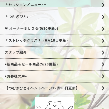
＊セッションメニュー♪＊
＊つむぎびと♪
❤ オーナーＢＬＯＧ(5/30更新♪)
＊ストレッチクラス＊（6月18日更新）
スタッフ紹介
♦新商品＆セール商品(5/23更新）
♦お客様の声♦
【つむぎびとイベントページ12月26日更新】