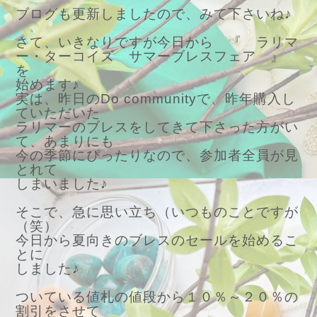
ブログも更新しましたので、みて下さいね♪
さて、いきなりですが今日から 『 ラリマ
ー・ターコイズ サマーブレスフェア 』
を
始めます♪
実は、昨日のDo communityで、昨年購入し
ていただいた
ラリマーのブレスをしてきて下さった方がい
て、あまりにも
今の季節にぴったりなので、参加者全員が見
とれて
しまいました♪
そこで、急に思い立ち（いつものことですが
（笑）
今日から夏向きのブレスのセールを始めるこ
とに
しました♪
ついている値札の値段から１０％～２０％の
割引をさせて