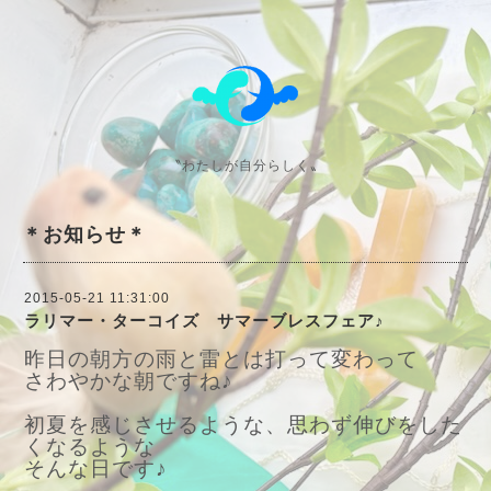
〝わたしが自分らしく〟
＊お知らせ＊
2015-05-21 11:31:00
ラリマー・ターコイズ サマーブレスフェア♪
昨日の朝方の雨と雷とは打って変わって
さわやかな朝ですね♪
初夏を感じさせるような、思わず伸びをした
くなるような
そんな日です♪