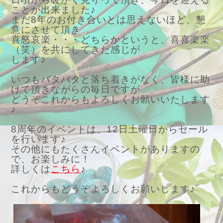
ことが出来ました♪
まだ8年のお付き合いとは思えないほど、懇
意にさせて頂き
喜怒哀楽・・・どちらかというと、喜喜楽楽
（笑）を共にしてきた感じが
します♪
いつもバタバタと落ち着きがなく、皆様に助
けて頂きながらの毎日ですが
どうぞこれからもよろしくお願いいたします
♪
8周年のイベントは、12日土曜日からセール
を行います♪
その他にもたくさんイベントがありますの
で、お楽しみに！
詳しくは
こちら
♪
これからもどうぞよろしくお願いします♪