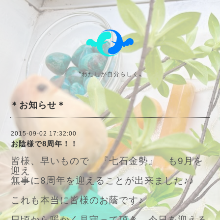
〝わたしが自分らしく〟
＊お知らせ＊
2015-09-02 17:32:00
お陰様で8周年！！
皆様、早いもので 『七石金勢』 も9月を
迎え
無事に8周年を迎えることが出来ました♪♪
これも本当に皆様のお蔭です♪
日頃から暖かく見守って頂き、今日を迎える