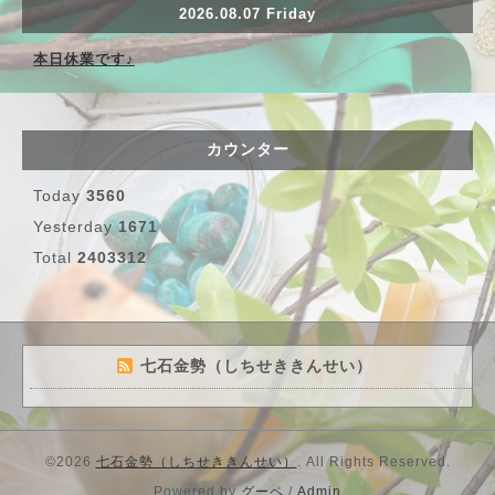
2026.08.07 Friday
本日休業です♪
カウンター
Today
3560
Yesterday
1671
Total
2403312
七石金勢（しちせききんせい）
©2026
七石金勢（しちせききんせい）
. All Rights Reserved.
Powered by
グーペ
/
Admin