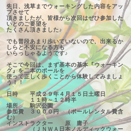
先日、浅草までウォーキングした内容をアッ
プさせて
頂きましたが、皆様から次回はぜひ参加した
いとのご要望を
たくさん頂きました♪
でも普段あまり歩いていないので、出来るか
しらと不安になる方も
いらっしゃるようです♪
そこで今回は、まず基本の基本『ウォーキン
グ』を二本のポールを
使って正しく歩くことから体験してみましょ
う！！
日時 平成２９年４月１５日土曜日
１１時～１２時半
場所 駒沢公園
参加費 ３０００円 （ポールレンタル費含
む）
インストラクター
原 庸子
（
ＪＮＷＡ日本ノルディックウォー