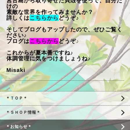
宮古島から取り寄せた貝殻を使って、自分だ
けの
素敵な世界を作ってみませんか？
詳しくは
こちらから
どうぞ♪
そしてブログもアップしたので、ぜひご覧く
ださい♪
ブログは
こちらから
どうぞ
♪
これからが夏本番ですね♪
体調管理に気をつけましょうね♪
Misaki
＊ＴＯＰ＊
＊ＳＨＯＰ情報＊
＊お知らせ＊