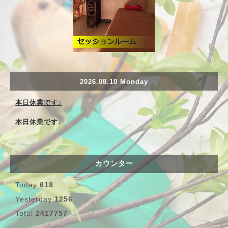
2026.08.10 Monday
本日休業です♪
本日休業です♪
カウンター
Today
618
Yesterday
1256
Total
2417757